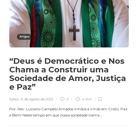
Artigos
“Deus é Democrático e Nos
Chama a Construir uma
Sociedade de Amor, Justiça
e Paz”
Editor
,
12 de agosto de 2025
0
4 min
Por: Rev. Luciano Campelo Amados irmãos e irmãs em Cristo, Paz
e Bem! Neste tempo em que nossa sociedade clama...