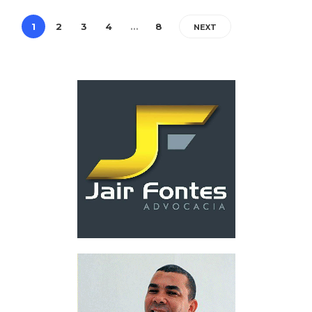
1
2
3
4
…
8
NEXT