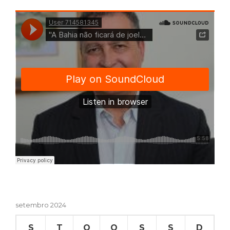
setembro 2024
S
T
Q
Q
S
S
D