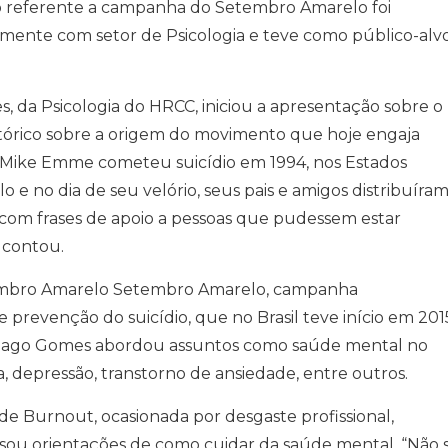
ão referente a campanha do Setembro Amarelo foi
amente com setor de Psicologia e teve como público-alv
, da Psicologia do HRCC, iniciou a apresentação sobre o
órico sobre a origem do movimento que hoje engaja
Mike Emme cometeu suicídio em 1994, nos Estados
 e no dia de seu velório, seus pais e amigos distribuíra
 com frases de apoio a pessoas que pudessem estar
 contou.
etembro Amarelo Setembro Amarelo, campanha
 prevenção do suicídio, que no Brasil teve início em 201
ntiago Gomes abordou assuntos como saúde mental no
, depressão, transtorno de ansiedade, entre outros.
e Burnout, ocasionada por desgaste profissional,
assou orientações de como cuidar da saúde mental. “Não 