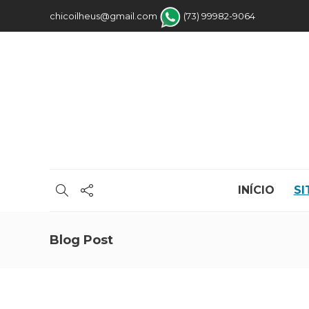
chicoilheus@gmail.com
(73) 99982-9064
INÍCIO
SI
Blog Post