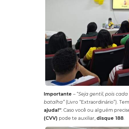
Importante
– “
Seja gentil, pois ca
batalha”
(Livro “Extraordinário”). 
ajuda!”
. Caso você ou alguém precis
(CVV)
pode te auxiliar,
disque 188
.