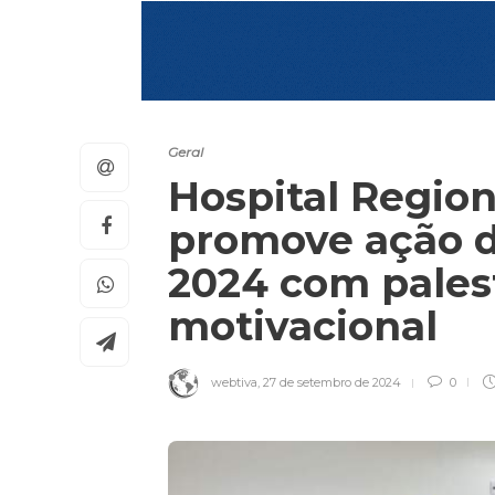
Geral
Hospital Region
promove ação 
2024 com pales
motivacional
webtiva
,
27 de setembro de 2024
0