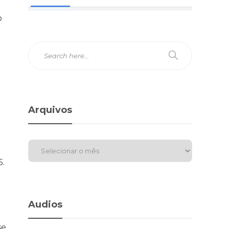
o
m
Arquivos
5.
Audios
se