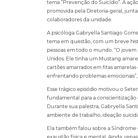
tema “Prevenção do Suicídio”. A aç
promovida pela Diretoria-geral, junt
colaboradores da unidade.
A psicóloga Gabryella Santiago Gomes
tema em questão, com um breve hist
pessoas em todo o mundo. “O jovem 
Unidos. Ele tinha um Mustang amarelo
cartões amarrados em fitas amarelas
enfrentando problemas emocionais”,
Esse trágico episódio motivou o S
fundamental para a conscientização e
Durante sua palestra, Gabryella Sa
ambiente de trabalho, ideação suicida
Ela também falou sobre a Síndrome d
exaustão física e mental. Ainda, rep