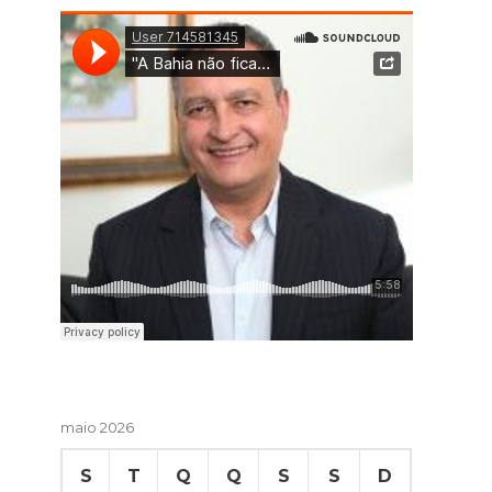
maio 2026
S
T
Q
Q
S
S
D