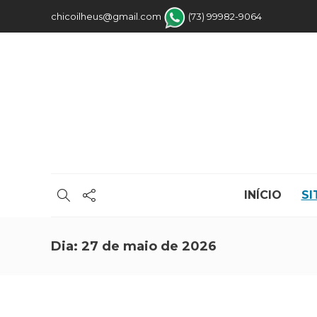
chicoilheus@gmail.com
(73) 99982-9064
INÍCIO
SI
Dia:
27 de maio de 2026