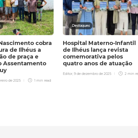
s
Destaques
 Nascimento cobra
Hospital Materno-Infantil
ura de Ilhéus a
de Ilhéus lança revista
ão de praça e
comemorativa pelos
o Assentamento
quatro anos de atuação
tuy
Editor
,
9 de dezembro de 2025
2 min
r
ereiro de 2025
1 min
read