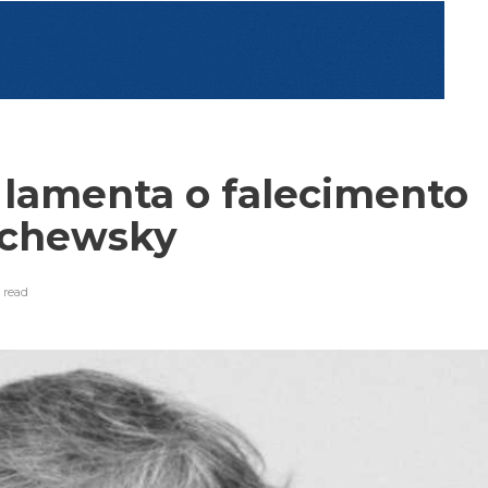
 lamenta o falecimento
uschewsky
n
read