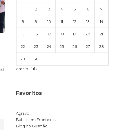
1
2
3
4
5
6
7
8
9
10
11
12
13
14
Geral
Destaques
15
16
17
18
19
20
21
Valderico Junior propõe
Prefeitura 
primeiro Hospital
salários da
22
23
24
25
26
27
28
Veterinário de Ilhéus e
atrasados p
requalificação do Centro
anterior
29
30
de Zoonoses
« maio
jul »
ead
webtiva
,
14 de janeir
webtiva
,
2 de outubro de 2024
2 min
read
Favoritos
Agravo
Bahia sem Fronteiras
Blog do Gusmão