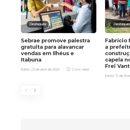
Destaques
Destaque
Sebrae promove palestra
Fabrício
gratuita para alavancar
a prefeit
vendas em Ilhéus e
construç
Itabuna
capela n
Frei Van
Editor
,
23 de abril de 2025
2 min
read
Editor
,
12 de fev