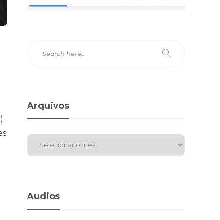
Arquivos
).
es
Audios