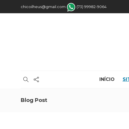
chicoilheus@gmail.com
(73) 99982-9064
INÍCIO
SI
Blog Post