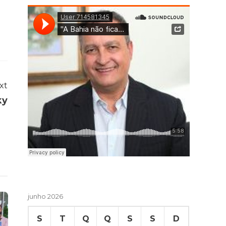
xt
ky
junho 2026
S
T
Q
Q
S
S
D