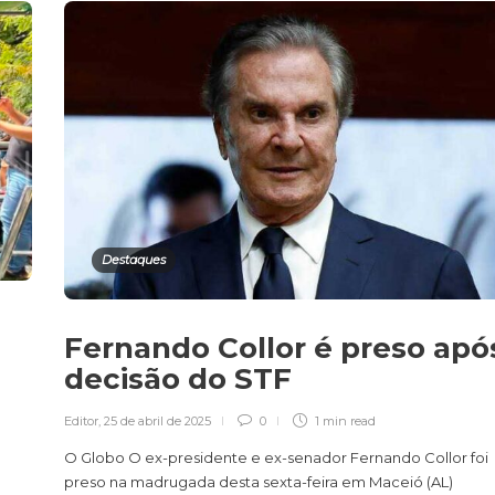
Destaques
Fernando Collor é preso apó
decisão do STF
Editor
,
25 de abril de 2025
0
1 min
read
O Globo O ex-presidente e ex-senador Fernando Collor foi
preso na madrugada desta sexta-feira em Maceió (AL)