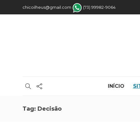
chicoilheus@gmail.com
(73) 99982-9064
INÍCIO
SI
Tag:
Decisão