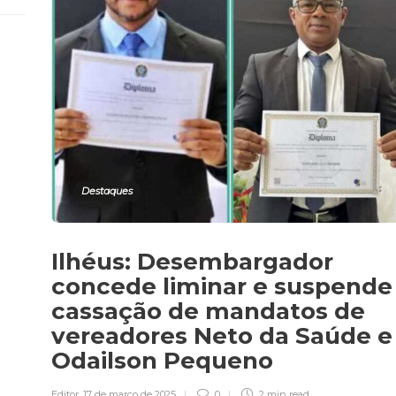
Destaques
Ilhéus: Desembargador
concede liminar e suspende
cassação de mandatos de
vereadores Neto da Saúde e
Odailson Pequeno
Editor
,
17 de março de 2025
0
2 min
read