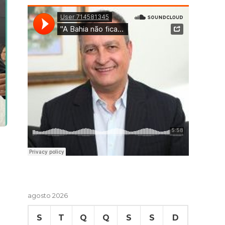
agosto 2026
S
T
Q
Q
S
S
D