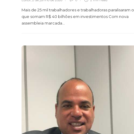
Editor
,
2 de junho de 2026
0
2 min
read
Mais de 25 mil trabalhadores e trabalhadoras paralisaram 
que somam R$ 40 bilhões em investimentos Com nova
assembleia marcada...