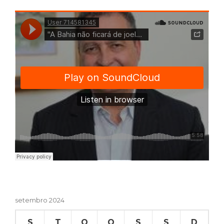
setembro 2024
S
T
Q
Q
S
S
D