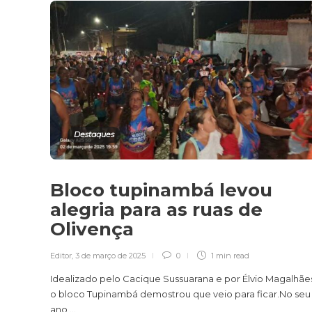
Destaques
Bloco tupinambá levou
alegria para as ruas de
Olivença
Editor
,
3 de março de 2025
0
1 min
read
Idealizado pelo Cacique Sussuarana e por Élvio Magalhães 
o bloco Tupinambá demostrou que veio para ficar.No seu 
ano,...