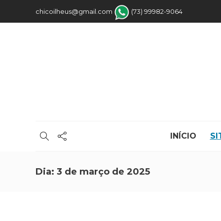
chicoilheus@gmail.com
(73) 99982-9064
INÍCIO
SI
Dia:
3 de março de 2025