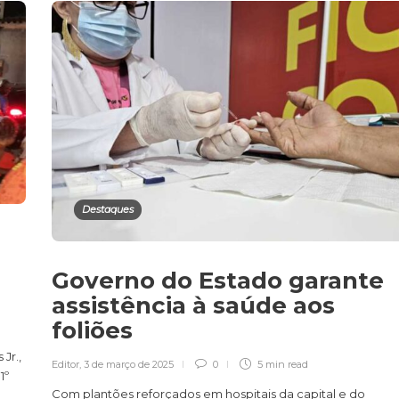
Destaques
Governo do Estado garante
assistência à saúde aos
foliões
Jr.,
Editor
,
3 de março de 2025
0
5 min
read
1º
Com plantões reforçados em hospitais da capital e do