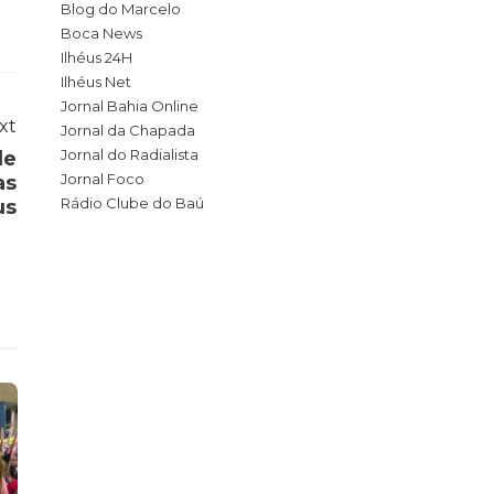
Blog do Marcelo
Boca News
Ilhéus 24H
Ilhéus Net
Jornal Bahia Online
xt
Jornal da Chapada
Jornal do Radialista
de
Jornal Foco
as
Rádio Clube do Baú
us