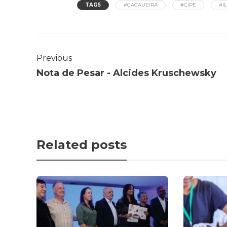
TAGS
#CACAUEIRA
#CIPE
#I
Previous
Nota de Pesar - Alcides Kruschewsky
Related posts