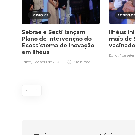
Destaques
Destaque
Sebrae e Secti lançam
Ilhéus i
Plano de Intervenção do
mais de 
Ecossistema de Inovação
vacinado
em Ilhéus
Editor
,
1 de sete
Editor
,
8 de abril de 2026
3 min
read