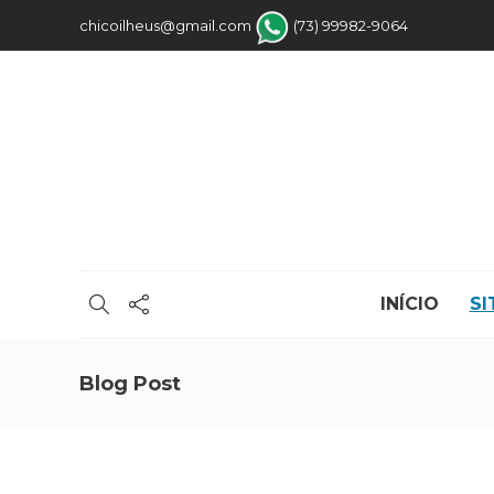
chicoilheus@gmail.com
(73) 99982-9064
INÍCIO
SI
Blog Post