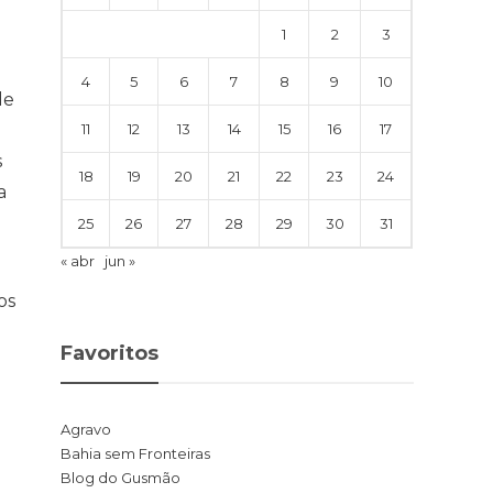
1
2
3
4
5
6
7
8
9
10
de
11
12
13
14
15
16
17
s
18
19
20
21
22
23
24
a
25
26
27
28
29
30
31
« abr
jun »
os
Favoritos
Agravo
Bahia sem Fronteiras
Blog do Gusmão