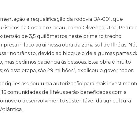
imentação e requalificação da rodovia BA-001, que
urísticos da Costa do Cacau, como Olivença, Una, Pedra 
xtensão de 3,5 quilômetros neste primeiro trecho.
presa in loco aqui nessa obra da zona sul de Ilhéus. Nó
ar no trânsito, devido ao bloqueio de algumas partes d
o, mas pedimos paciência às pessoas. Essa obra é muito
; só essa etapa, são 29 milhões”, explicou o governador.
drigues assinou uma autorização para mais investiment
, 16 comunidades de Ilhéus serão beneficiadas com a
promove o desenvolvimento sustentável da agricultura
Atlântica.