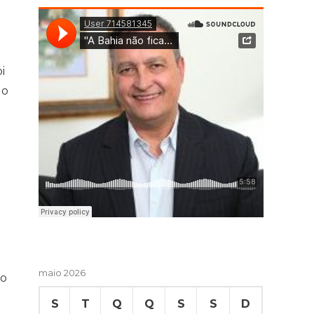
i
 o
o
maio 2026
do
S
T
Q
Q
S
S
D