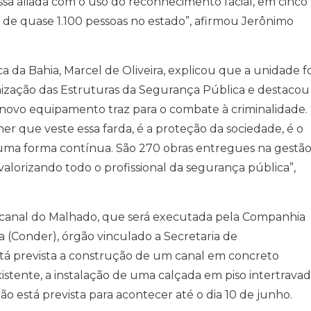
ossa aliada com o uso do reconhecimento facial, em cinco
o de quase 1.100 pessoas no estado”, afirmou Jerônimo
 da Bahia, Marcel de Oliveira, explicou que a unidade fo
ização das Estruturas da Segurança Pública e destacou
 novo equipamento traz para o combate à criminalidade.
r que veste essa farda, é a proteção da sociedade, é o
uma forma contínua. São 270 obras entregues na gestã
lorizando todo o profissional da segurança pública”,
 canal do Malhado, que será executada pela Companhia
(Conder), órgão vinculado a Secretaria de
tá prevista a construção de um canal em concreto
istente, a instalação de uma calçada em piso intertrava
ção está prevista para acontecer até o dia 10 de junho.