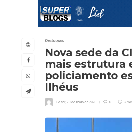
Destaques
Nova sede da C
mais estrutura 
policiamento es
Ilhéus
Editor
,
29 de maio de 2026
0
3 mi