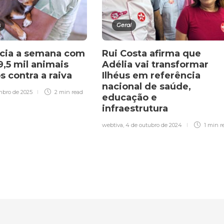
s
Geral
nicia a semana com
Rui Costa afirma que
9,5 mil animais
Adélia vai transformar
s contra a raiva
Ilhéus em referência
nacional de saúde,
mbro de 2025
2 min
read
educação e
infraestrutura
webtiva
,
4 de outubro de 2024
1 min
r