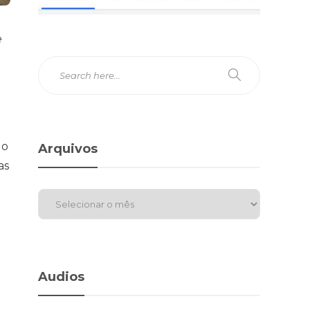
e
o
do
Arquivos
as
Audios