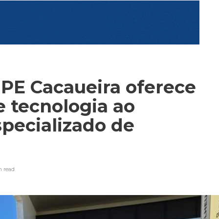
IPE Cacaueira oferece
e tecnologia ao
pecializado de
n
read