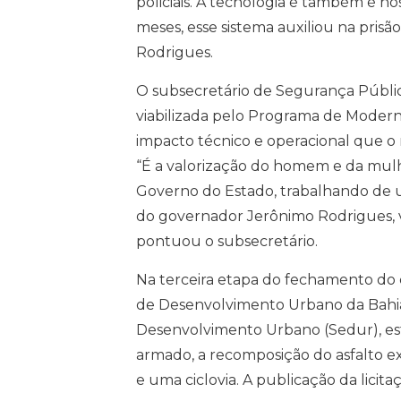
policiais. A tecnologia é também é n
meses, esse sistema auxiliou na prisã
Rodrigues.
O subsecretário de Segurança Pública
viabilizada pelo Programa de Modern
impacto técnico e operacional que o
“É a valorização do homem e da mulhe
Governo do Estado, trabalhando de 
do governador Jerônimo Rodrigues, va
pontuou o subsecretário.
Na terceira etapa do fechamento do
de Desenvolvimento Urbano da Bahia 
Desenvolvimento Urbano (Sedur), es
armado, a recomposição do asfalto ex
e uma ciclovia. A publicação da licita